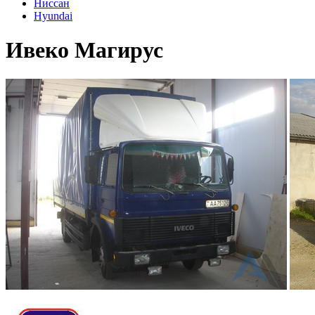
Ниссан
Hyundai
Ивеко Магирус