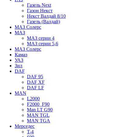
Газель Next
Газон Некст
Некст Валдай 8/10
Газель (Валдай)
МАЗ Солерс
МАЗ
МАЗ серии 4
МАЗ серии 5,6
МАЗ Солерс
Камаз
УАЗ
Зил
DAF
DAF 95
DAF XF
DAF LF
MAN
L2000
F2000_F90
Man LT G90
MAN TGL
MAN TGA
Мерседес
T-4