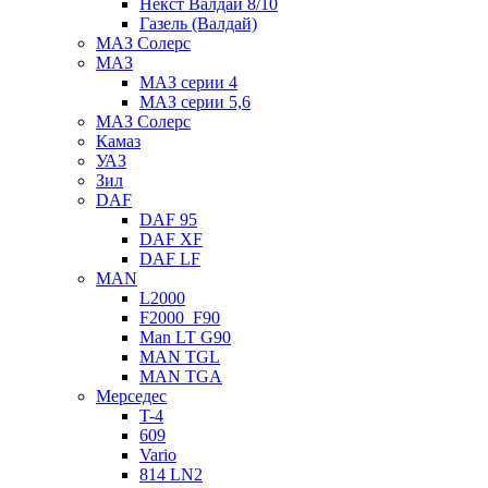
Некст Валдай 8/10
Газель (Валдай)
МАЗ Солерс
МАЗ
МАЗ серии 4
МАЗ серии 5,6
МАЗ Солерс
Камаз
УАЗ
Зил
DAF
DAF 95
DAF XF
DAF LF
MAN
L2000
F2000_F90
Man LT G90
MAN TGL
MAN TGA
Мерседес
T-4
609
Vario
814 LN2