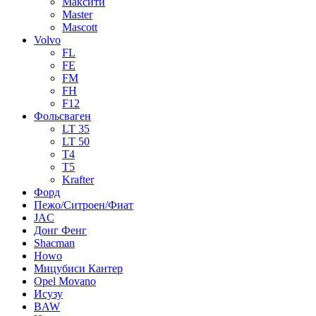
Максити
Master
Mascott
Volvo
FL
FE
FM
FH
F12
Фольсваген
LT 35
LT 50
T4
T5
Krafter
Форд
Пежо/Ситроен/Фиат
JAC
Донг Фенг
Shacman
Howo
Мицубиси Кантер
Opel Movano
Исузу
BAW