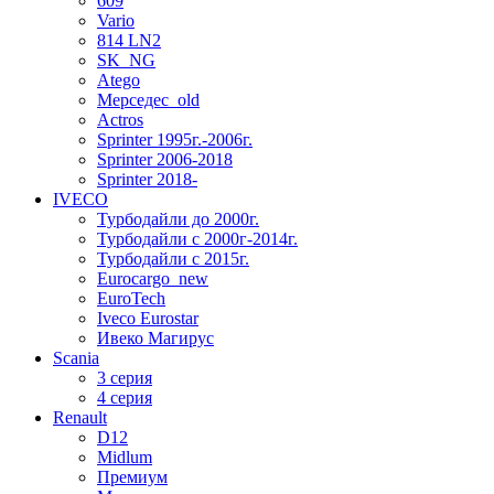
609
Vario
814 LN2
SK_NG
Atego
Мерседес_old
Actros
Sprinter 1995г.-2006г.
Sprinter 2006-2018
Sprinter 2018-
IVECO
Турбодайли до 2000г.
Турбодайли с 2000г-2014г.
Турбодайли c 2015г.
Eurocargo_new
EuroTech
Iveco Eurostar
Ивеко Магирус
Scania
3 серия
4 серия
Renault
D12
Midlum
Премиум