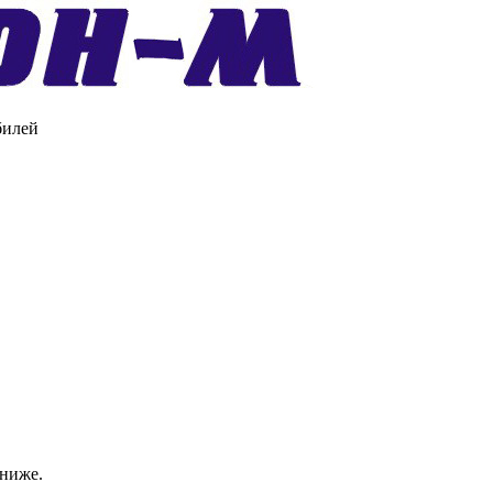
билей
 ниже.