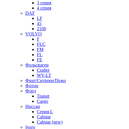
3 серия
4 серия
DAF
LF
45
2100
VOLVO
F
FLC
FM
FL
FE
Фольсваген
Crafter
WV-LT
Фиат/Ситроен/Пежо
Фотон
Форд
Transit
Cargo
Ниссан
Серия L
Cabstar
Cabstar (new)
Isuzu