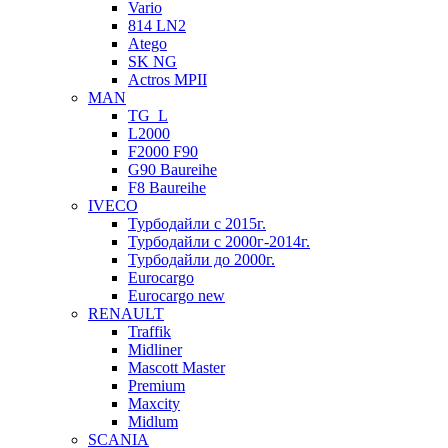
Vario
814 LN2
Atego
SK NG
Actros MPII
MAN
TG_L
L2000
F2000 F90
G90 Baureihe
F8 Baureihe
IVECO
Турбодайли с 2015г.
Турбодайли с 2000г-2014г.
Турбодайли до 2000г.
Eurocargo
Eurocargo new
RENAULT
Traffik
Midliner
Mascott Master
Premium
Maxcity
Midlum
SCANIA