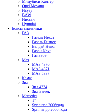
Мицубиси Кантер
Opel Movano
Исузу
BAW
Ниссан
Hyundai
Боксы-спальники
ГАЗ
Газель Некст
Газель Бизнес
Валдай Некст
Газон Next
Газ 3309
Маз
МАЗ 4370
МАЗ 4371
МАЗ 5337
Камаз
Зил
Зил 4334
Зил Бычек
Mercedes
Т4
Sprinter с 2006года
Sprinter до 2006 года