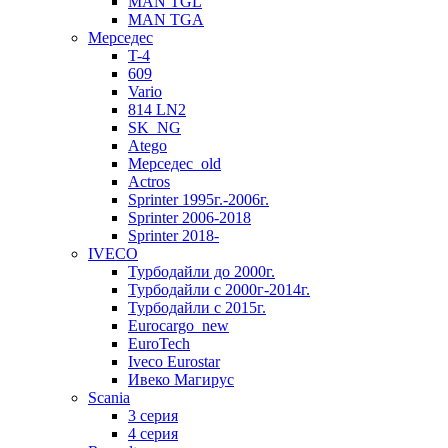
MAN TGL
MAN TGA
Мерседес
T-4
609
Vario
814 LN2
SK_NG
Atego
Мерседес_old
Actros
Sprinter 1995г.-2006г.
Sprinter 2006-2018
Sprinter 2018-
IVECO
Турбодайли до 2000г.
Турбодайли с 2000г-2014г.
Турбодайли c 2015г.
Eurocargo_new
EuroTech
Iveco Eurostar
Ивеко Магирус
Scania
3 серия
4 серия