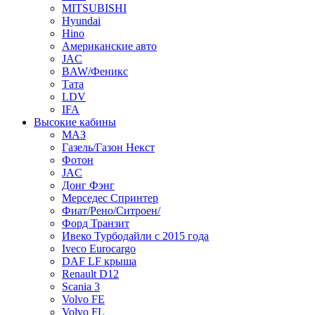
MITSUBISHI
Hyundai
Hino
Американские авто
JAC
BAW/Феникс
Тата
LDV
IFA
Высокие кабины
МАЗ
Газель/Газон Некст
Фотон
JAC
Донг Фэнг
Мерседес Спринтер
Фиат/Рено/Ситроен/
Форд Транзит
Ивеко Турбодайли с 2015 года
Iveco Eurocargo
DAF LF крыша
Renault D12
Scania 3
Volvo FE
Volvo FL