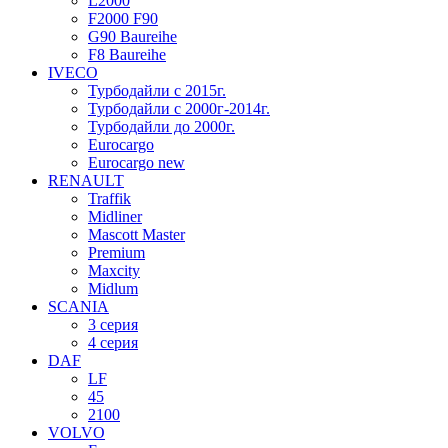
L2000
F2000 F90
G90 Baureihe
F8 Baureihe
IVECO
Турбодайли с 2015г.
Турбодайли с 2000г-2014г.
Турбодайли до 2000г.
Eurocargo
Eurocargo new
RENAULT
Traffik
Midliner
Mascott Master
Premium
Maxcity
Midlum
SCANIA
3 серия
4 серия
DAF
LF
45
2100
VOLVO