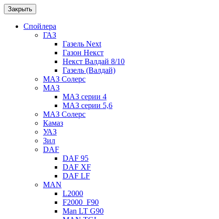
Закрыть
Спойлера
ГАЗ
Газель Next
Газон Некст
Некст Валдай 8/10
Газель (Валдай)
МАЗ Солерс
МАЗ
МАЗ серии 4
МАЗ серии 5,6
МАЗ Солерс
Камаз
УАЗ
Зил
DAF
DAF 95
DAF XF
DAF LF
MAN
L2000
F2000_F90
Man LT G90