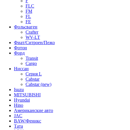
F
FLC
FM
FL
FE
Фольсваген
Crafter
WV-LT
Фиат/Ситроен/Пежо
Фотон
Форд
Transit
Cargo
Ниссан
Серия L
Cabstar
Cabstar (new)
Isuzu
MITSUBISHI
Hyundai
Hino
Американские авто
JAC
BAW/Феникс
Тата