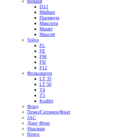
Renault
D12
Midlum
Премиум
Максити
Master
Mascott
Volvo
FL
FE
FM
FH
F12
Фольсваген
LT 35
LT 50
T4
T5
Krafter
Форд
Пежо/Ситроен/Фиат
JAC
Донг Фенг
Shacman
Howo