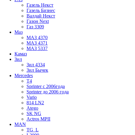
Газель Некст
Газель Бизнес
Валдай Некст
Газон Next
Газ 3309
Маз
МАЗ 4370
МАЗ 4371
МАЗ 5337
Камаз
Зил
Зил 4334
Зил Бычек
Mercedes
Т4
Sprinter с 2006года
Sprinter до 2006 года
Vario
814 LN2
Atego
SK NG
Actros MPII
MAN
TG_L